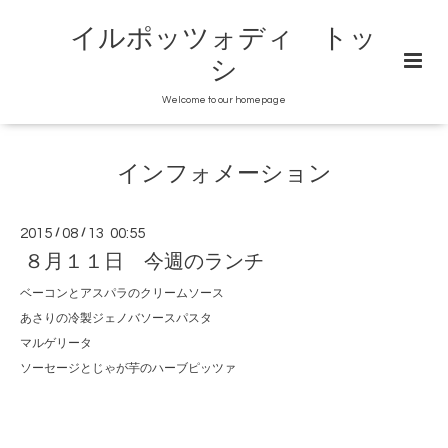
イルポッツォディ トッ
シ
Welcome to our homepage
インフォメーション
2015
/
08
/
13 00:55
８月１１日 今週のランチ
ベーコンとアスパラのクリームソース
あさりの冷製ジェノバソースパスタ
マルゲリータ
ソーセージとじゃが芋のハーブピッツァ