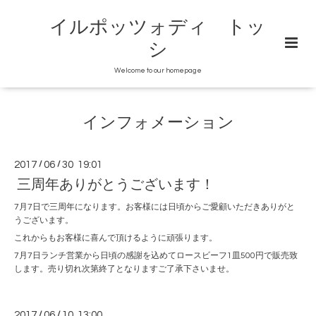
イルポッツォディ トッ
シ
Welcome to our homepage
インフォメーション
2017
/
06
/
30 19:01
三周年ありがとうございます！
7月7日で三周年になります。お客様には日頃からご愛顧いただきありがと
うございます。
これからもお客様に喜んで頂けるように頑張ります。
7月7日ランチ営業から日頃の感謝を込めてロースビーフ1皿500円で販売致
します。売り切れ次第終了となりますご了承下さいませ。
2017
/
06
/
10 13:00