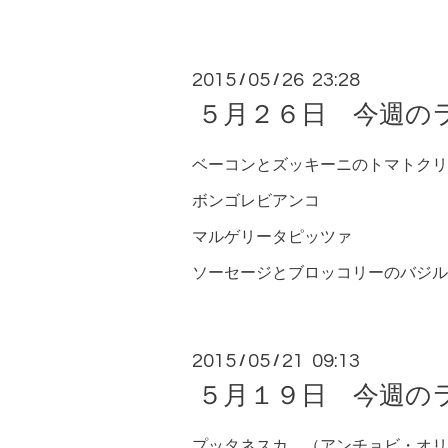
2015
05
26 23:28
/
/
５月２６日 今週の
ベーコンとズッキーニのトマトクリ
ボンゴレビアンコ
マルゲリータピッツァ
ソーセージとブロッコリーのバジル
2015
05
21 09:13
/
/
５月１９日 今週の
プッタネスカ （アンチョビ・オリ