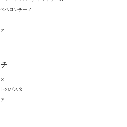
ペペロンチーノ
ァ
ンチ
タ
トのパスタ
ァ