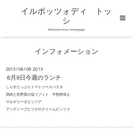
イルポッツォディ トッ
シ
Welcome to our homepage
インフォメーション
2015
/
06
/
08 20:13
6月9日今週のランチ
しらすたっぷりトマトソースパスタ
鶏肉と彩野菜の塩リゾット 半熟卵添え
マルゲリータピッツア
アンディーブとツナのクリームピッツァ