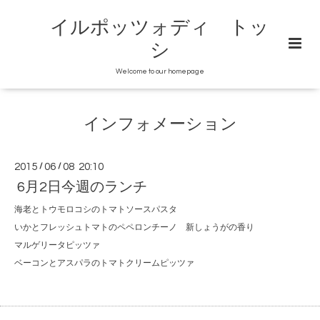
イルポッツォディ トッ
シ
Welcome to our homepage
インフォメーション
2015
/
06
/
08 20:10
6月2日今週のランチ
海老とトウモロコシのトマトソースパスタ
いかとフレッシュトマトのペペロンチーノ 新しょうがの香り
マルゲリータピッツァ
ベーコンとアスパラのトマトクリームピッツァ