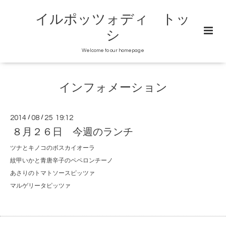
イルポッツォディ トッ
シ
Welcome to our homepage
インフォメーション
2014
/
08
/
25 19:12
８月２６日 今週のランチ
ツナとキノコのボスカイオーラ
紋甲いかと青唐辛子のペペロンチーノ
あさりのトマトソースピッツァ
マルゲリータピッツァ