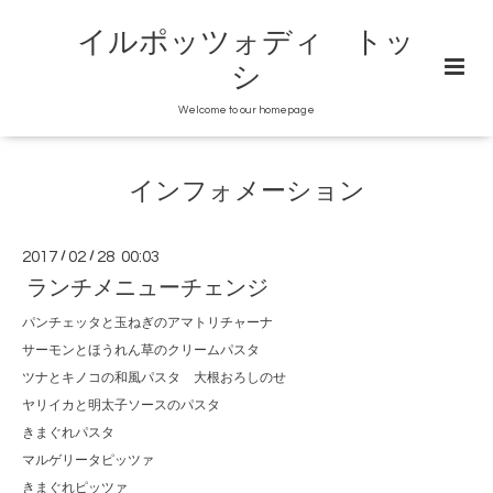
イルポッツォディ トッ
シ
Welcome to our homepage
インフォメーション
2017
/
02
/
28 00:03
ランチメニューチェンジ
パンチェッタと玉ねぎのアマトリチャーナ
サーモンとほうれん草のクリームパスタ
ツナとキノコの和風パスタ 大根おろしのせ
ヤリイカと明太子ソースのパスタ
きまぐれパスタ
マルゲリータピッツァ
きまぐれピッツァ